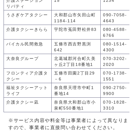
介護ステーション
15
1234
リバティ
うさぎケアタクシー
大和郡山市矢田山町
090-7058-
1184-114
4643
介護タクシーきらら
宇陀市菟田野松井83
080-4588-
6766
バイカル民間救急
五條市西吉野黒渕
080-1514-
642
4300
大奈良グループ
北葛城郡河合町久美
070-3202-
ヶ丘2丁目18番地1
2020
フロンティア介護タ
五條市田園2丁目29
070-1738-
クシー
－6
1551
福祉タクシーアット
奈良県天理市中町1
090-2750-
ライフ
番地14
9900
介護タクシー凪
奈良県大和郡山市小
070-1828-
泉町550番地1
3310
※サービス内容や料金等は事業者によって異なりま
すので、事業者に直接問い合わせてください。