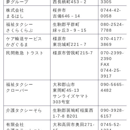
夢グループ
西長柄町453－2
3305
株式会社
桜井市
0744-42-
まるはし
吉備646－14
0058
福祉タクシー
生駒郡平群町
080-2524-
さくらくらぶ
緑ヶ丘3－9－15
7788
ケア輸送サービス
橿原市
070-4177-
かざぐるま
東坊城町221－7
3869
民間救急 トラスト
橿原市曽我町215-7
070-2399-
2390
FAX
0744-25-
3917
福祉タクシー
大和郡山市
090-5665-
クローバー
東岡町45-13
4482
サンライズヤマト
303号室
介護タクシーそら
生駒郡斑鳩町稲葉西
090-3928-
1-7-8 B201
6157
有限会社
大和高田市奥田271-
0745-52-