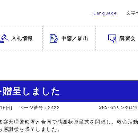
Language
文字
入札情報
申請／届出
講習会
を贈呈しました
16日]
ページ番号：2422
SNSへのリンクは
県警察天理警察署と合同で感謝状贈呈式を開催し、救命活動
ら感謝状を贈呈しました。