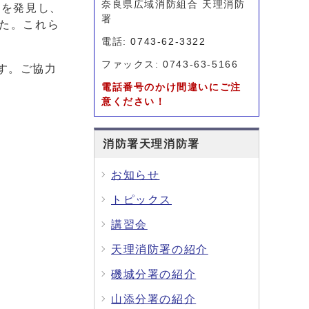
奈良県広域消防組合 天理消防
児を発見し、
署
した。これら
電話:
0743-62-3322
ファックス: 0743-63-5166
す。ご協力
電話番号のかけ間違いにご注
意ください！
消防署天理消防署
お知らせ
トピックス
講習会
天理消防署の紹介
磯城分署の紹介
山添分署の紹介