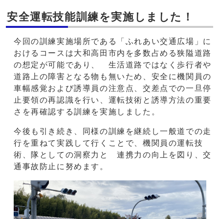
安全運転技能訓練を実施しました！
今回の訓練実施場所である「ふれあい交通広場」に
おけるコースは大和高田市内を多数占める狭隘道路
の想定が可能であり、 生活道路ではなく歩行者や
道路上の障害となる物も無いため、安全に機関員の
車幅感覚および誘導員の注意点、交差点での一旦停
止要領の再認識を行い、運転技術と誘導方法の重要
さを再確認する訓練を実施しました。
今後も引き続き、同様の訓練を継続し一般道での走
行を重ねて実践して行くことで、機関員の運転技
術、隊としての洞察力と 連携力の向上を図り、交
通事故防止に努めます。