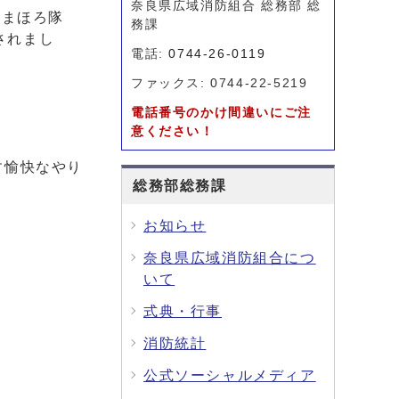
奈良県広域消防組合 総務部 総
「まほろ隊
務課
載されまし
電話:
0744-26-0119
ファックス: 0744-22-5219
電話番号のかけ間違いにご注
意ください！
す愉快なやり
総務部総務課
お知らせ
奈良県広域消防組合につ
いて
式典・行事
消防統計
公式ソーシャルメディア