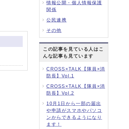
情報公開・個人情報保護
関係
公民連携
その他
この記事を見ている人はこ
んな記事も見ています
CROSS×TALK【隊員×消
防長】Vol.1
CROSS×TALK【隊員×消
防長】Vol.2
10月1日から一部の届出
や申請がスマホやパソコ
ンからできるようになり
ます！