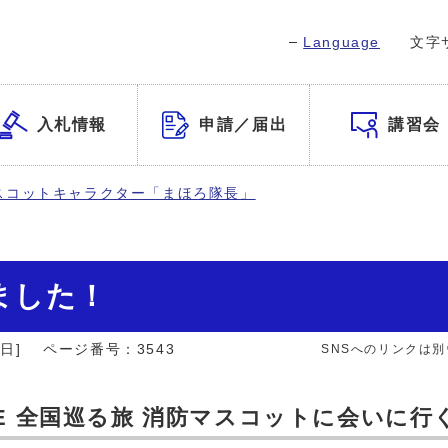
Language
文字
入札情報
申請／届出
講習会
スコットキャラクター「まほろ隊長」
ました！
日]
ページ番号：3543
SNSへのリンクは
HEE 全国巡る旅 消防マスコットに会いに行