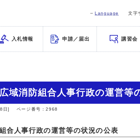
Language
文字
入札情報
申請／届出
講習会
県広域消防組合人事行政の運営等
8日]
ページ番号：2968
防組合人事行政の運営等の状況の公表