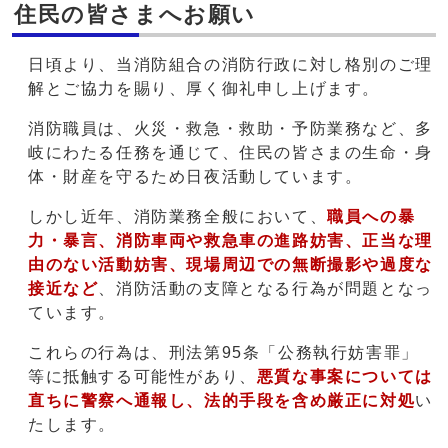
住民の皆さまへお願い
日頃より、当消防組合の消防行政に対し格別のご理
解とご協力を賜り、厚く御礼申し上げます。
消防職員は、火災・救急・救助・予防業務など、多
岐にわたる任務を通じて、住民の皆さまの生命・身
体・財産を守るため日夜活動しています。
しかし近年、消防業務全般において、
職員への暴
力・暴言、
消防車両や救急車の進路妨害、正当な理
由のない活動妨害、現場周辺での無断撮影や過度な
接近など
、消防活動の支障となる行為が問題となっ
ています。
これらの行為は、刑法第95条「公務執行妨害罪」
等に抵触する可能性があり、
悪質な事案については
直ちに警察へ通報し、法的手段を含め厳正に対処
い
たします。