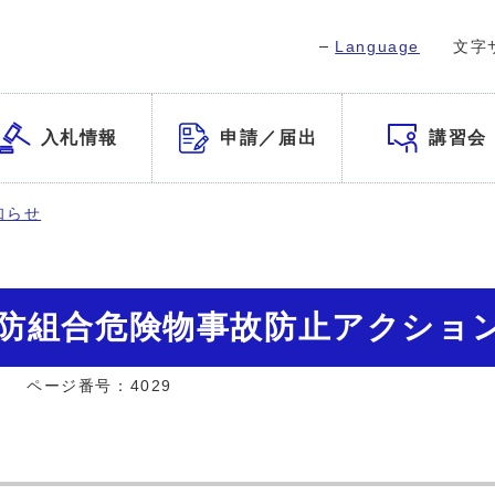
Language
文字
入札情報
申請／届出
講習会
知らせ
消防組合危険物事故防止アクショ
]
ページ番号：4029