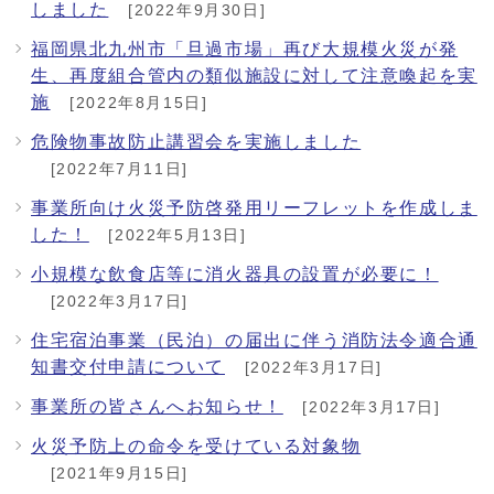
しました
[2022年9月30日]
福岡県北九州市「旦過市場」再び大規模火災が発
生、再度組合管内の類似施設に対して注意喚起を実
施
[2022年8月15日]
危険物事故防止講習会を実施しました
[2022年7月11日]
事業所向け火災予防啓発用リーフレットを作成しま
した！
[2022年5月13日]
小規模な飲食店等に消火器具の設置が必要に！
[2022年3月17日]
住宅宿泊事業（民泊）の届出に伴う消防法令適合通
知書交付申請について
[2022年3月17日]
事業所の皆さんへお知らせ！
[2022年3月17日]
火災予防上の命令を受けている対象物
[2021年9月15日]