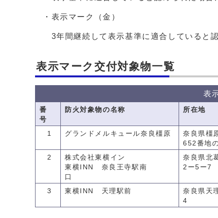
・表示マーク（金）
3年間継続して表示基準に適合していると認
表示マーク交付対象物一覧
表
番
防火対象物の名称
所在地
号
1
グランドメルキュール奈良橿原
奈良県橿
652番地
2
株式会社東横イン
奈良県北
東横INN 奈良王寺駅南
2ー5ー7
口
3
東横INN 天理駅前
奈良県天理
4