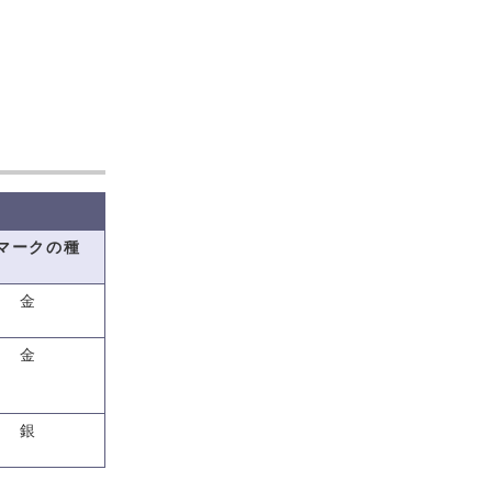
マークの種
金
金
銀