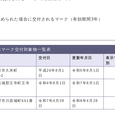
められた場合に交付されるマーク（有効期間3年）
示マーク交付対象物一覧表
交付日
更新年月日
表示
別
原市久米町
平成26年8月1
令和5年8月1日
の2
日
葛城郡王寺町王寺
令和4年8月1日
令和7年8月1日
市川原城町661番
令和7年4月28
令和8年4月28
日
日