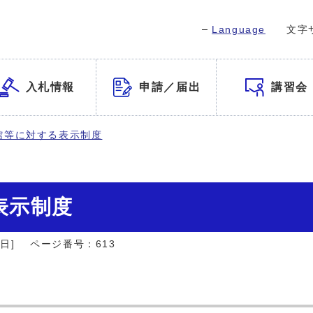
Language
文字
入札情報
申請／届出
講習会
館等に対する表示制度
表示制度
日]
ページ番号：613