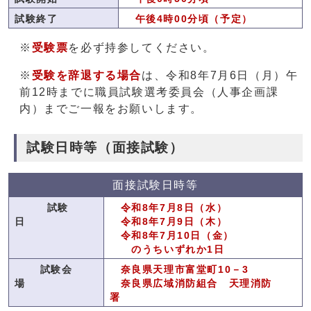
試験終了
午後4時00分頃（予定）
※
受験票
を必ず持参してください。
※
受験を辞退する場合
は、令和8年7月6日（月）午
前12時までに職員試験選考委員会（人事企画課
内）までご一報をお願いします。
試験日時等（面接試験）
面接試験日時等
試験
令和8年7月8日（水）
日
令和8年7月9日（木）
令和8年7月10日（金）
のうちいずれか1日
試験会
奈良県天理市富堂町10－3
場
奈良県広域消防組合 天理消防
署