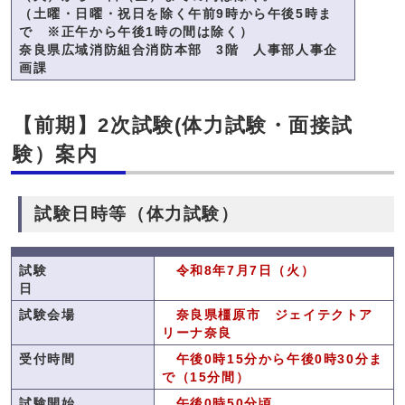
（土曜・日曜・祝日を除く午前9時から午後5時ま
で ※正午から午後1時の間は除く）
奈良県広域消防組合消防本部 3階 人事部人事企
画課
【前期】2次試験(体力試験・面接試
験）案内
試験日時等（体力試験）
試験
令和8年7月7日（火）
日
試験会場
奈良県橿原市 ジェイテクトア
リーナ奈良
受付時間
午後0
時15分から
午後0
時30分ま
で（15分間）
試験開始
午後0時50分頃