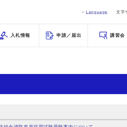
Language
文字
入札情報
申請／届出
講習会
防組合消防吏員採用試験受験案内について