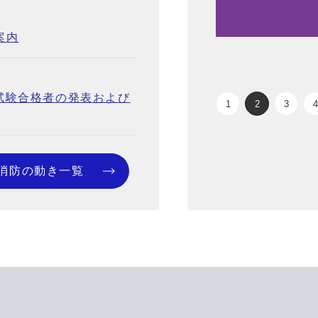
案内
試験合格者の発表および
1
2
3
4
消防の動き一覧