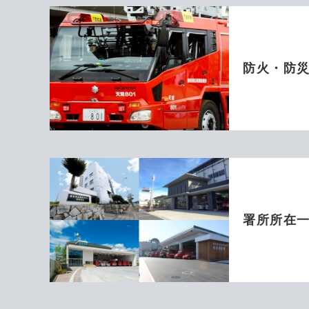
防火・防
署所所在