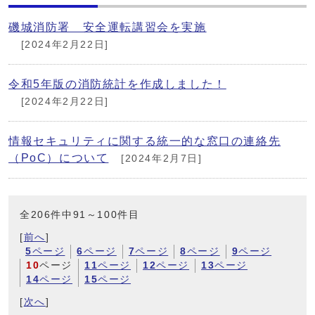
磯城消防署 安全運転講習会を実施
[2024年2月22日]
令和5年版の消防統計を作成しました！
[2024年2月22日]
情報セキュリティに関する統一的な窓口の連絡先
（PoC）について
[2024年2月7日]
全206件中91～100件目
[
前へ
]
5
ページ
6
ページ
7
ページ
8
ページ
9
ページ
10
ページ
11
ページ
12
ページ
13
ページ
14
ページ
15
ページ
[
次へ
]